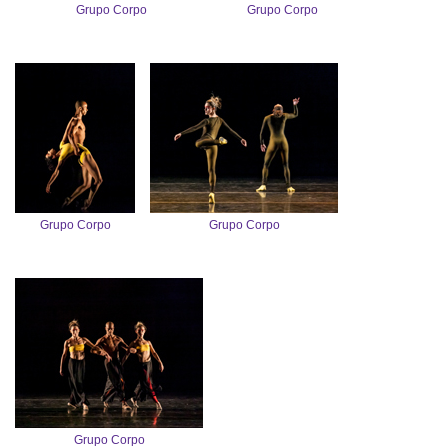
Grupo Corpo
Grupo Corpo
Grupo Corpo
Grupo Corpo
Grupo Corpo