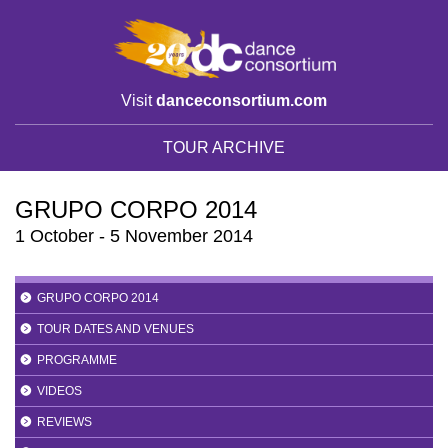
Visit
danceconsortium.com
TOUR ARCHIVE
GRUPO CORPO 2014
1 October - 5 November 2014
GRUPO CORPO 2014
TOUR DATES AND VENUES
PROGRAMME
VIDEOS
REVIEWS