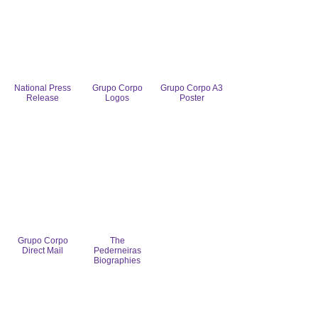
National Press
Grupo Corpo
Grupo Corpo A3
Release
Logos
Poster
Grupo Corpo
The
Direct Mail
Pederneiras
Biographies