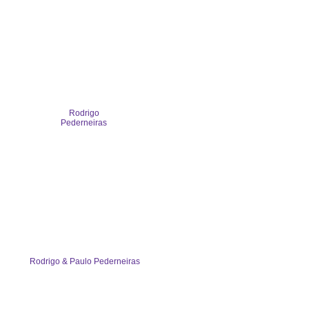
Rodrigo
Pederneiras
Rodrigo & Paulo Pederneiras