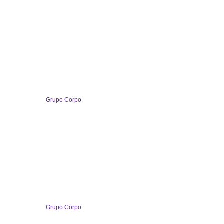
Grupo Corpo
Grupo Corpo