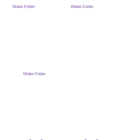
Grupo Corpo
Grupo Corpo
Grupo Corpo