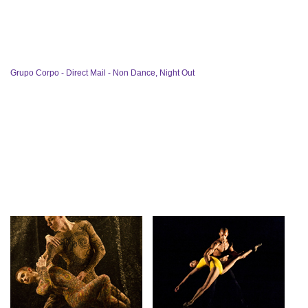
Grupo Corpo - Direct Mail - Non Dance, Night Out