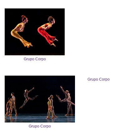
Grupo Corpo
Grupo Corpo
Grupo Corpo